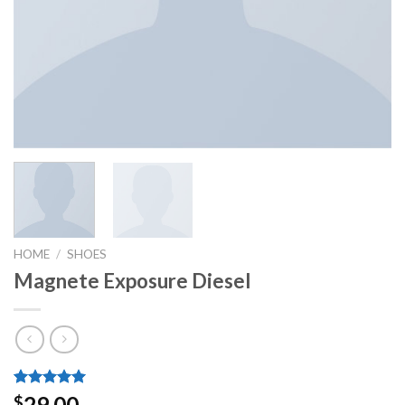
HOME
/
SHOES
Magnete Exposure Diesel
Rated
1
5.00
29.00
$