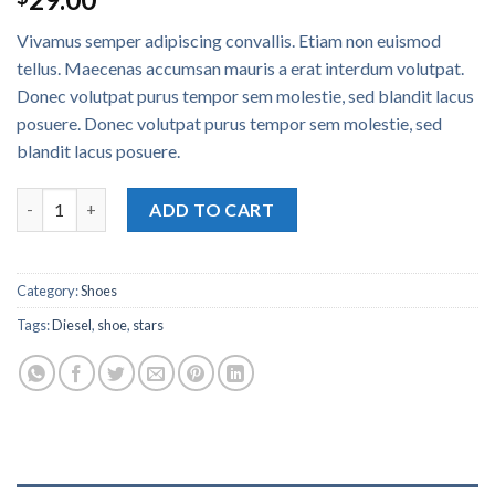
out of 5
based on
Vivamus semper adipiscing convallis. Etiam non euismod
customer
rating
tellus. Maecenas accumsan mauris a erat interdum volutpat.
Donec volutpat purus tempor sem molestie, sed blandit lacus
posuere. Donec volutpat purus tempor sem molestie, sed
blandit lacus posuere.
Magnete Exposure Diesel quantity
ADD TO CART
Category:
Shoes
Tags:
Diesel
,
shoe
,
stars