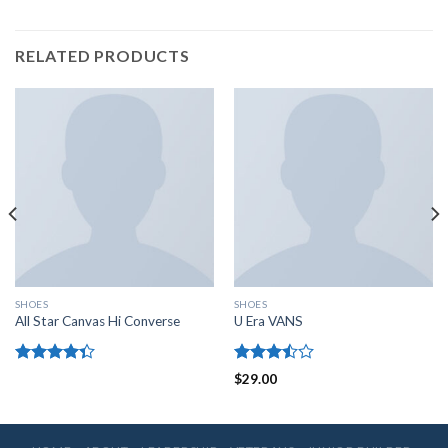
RELATED PRODUCTS
SHOES
SHOES
All Star Canvas Hi Converse
U Era VANS
Rated
Rated
$
29.00
4.33
out
3.50
out
of 5
of 5